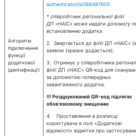
authenticator/id388497605
* співробітник регіональної філії
ДП «НАІС» може надати допомогу п
встановленню додатка.
Алгоритм
2. Звертається до філії ДП «НАІС» із
підключення
заявою (зразок додається);
функції
додаткової
3. Отримує у співробітника регіонал
ідентифікації:
філії ДП «НАІС» QR-код для сканува
за допомогою попередньо
завантаженого додатка.
!!! Роздрукований QR-код підлягає
обов’язковому знищенню
4. Проставлення в розписці
користувача в полі «Додаткові
відомості» відмітки про застосуван