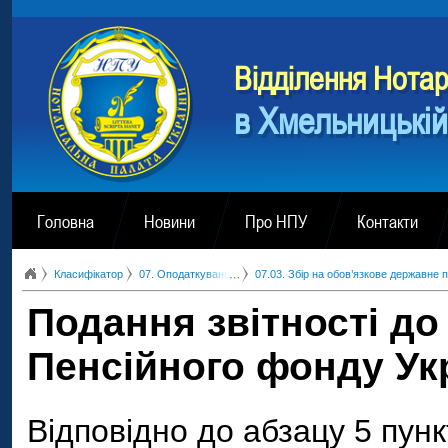
Вiддiлення Нотар
в Хмельницькій
Головна
Новини
Про НПУ
Контакти
Класифікатор
07. Оподаткування, обов’язкові та інші платежі
07.03. Збір на обов’язкове державне 
Подання звітності до
Пенсійного фонду Ук
Відповідно до абзацу 5 пункт