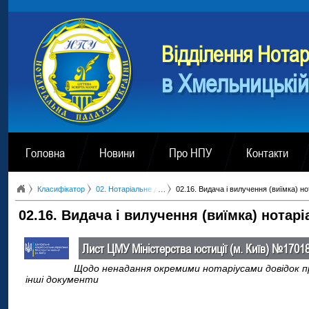
Вiддiлення Нотар
в Хмельницькій
Головна
Новини
Про НПУ
Контакти
Класифікатор
02. Нотаріальне діловодство
02.16. Видача і вилучення (виїмка) н
02.16. Видача і вилучення (виїмка) нотар
Лист ЦМУ Міністерства юстиції (м. Київ) №17018/9
Щодо ненадання окремими нотаріусами довідок про
інші документи